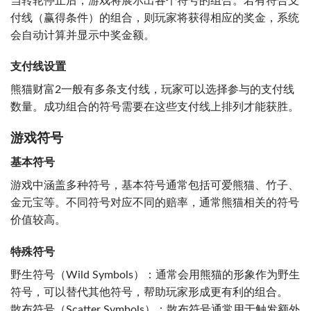
当转轮停止后，游戏将展示出各个符号的组合。若有符合支
付线（赢得条件）的组合，则玩家将获得相应的奖金，系统
会自动计算并显示中奖金额。
支付线设置
熊猫财富2一般有多条支付线，玩家可以选择参与的支付线
数量。成功组合的符号需要在这些支付线上排列才能获胜。
游戏符号
基本符号
游戏中涵盖多种符号，基本符号通常包括可爱熊猫、竹子、
金元宝等。不同符号对应不同的赔率，通常熊猫相关的符号
价值较高。
特殊符号
野生符号（Wild Symbols）：通常会用熊猫的形象作为野生
符号，可以替代其他符号，帮助玩家形成更有利的组合。
散布符号（Scatter Symbols）：散布符号通常用于触发额外