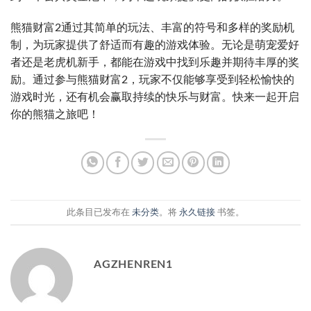
熊猫财富2通过其简单的玩法、丰富的符号和多样的奖励机
制，为玩家提供了舒适而有趣的游戏体验。无论是萌宠爱好
者还是老虎机新手，都能在游戏中找到乐趣并期待丰厚的奖
励。通过参与熊猫财富2，玩家不仅能够享受到轻松愉快的
游戏时光，还有机会赢取持续的快乐与财富。快来一起开启
你的熊猫之旅吧！
此条目已发布在
未分类
。将
永久链接
书签。
AGZHENREN1