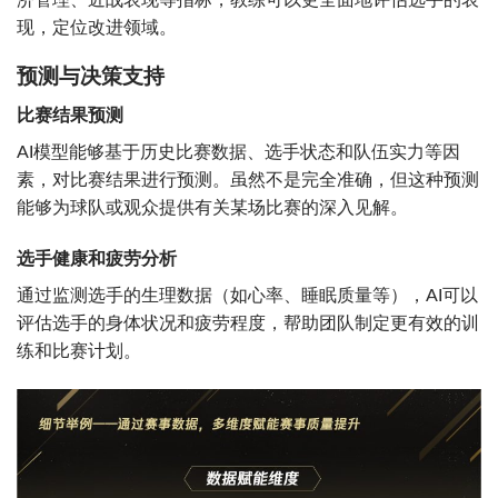
现，定位改进领域。
预测与决策支持
比赛结果预测
AI模型能够基于历史比赛数据、选手状态和队伍实力等因
素，对比赛结果进行预测。虽然不是完全准确，但这种预测
能够为球队或观众提供有关某场比赛的深入见解。
选手健康和疲劳分析
通过监测选手的生理数据（如心率、睡眠质量等），AI可以
评估选手的身体状况和疲劳程度，帮助团队制定更有效的训
练和比赛计划。