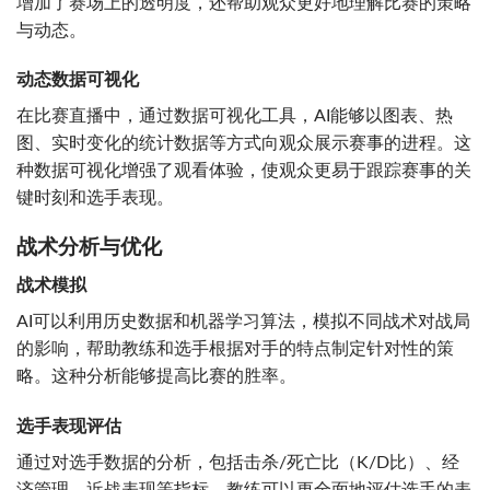
增加了赛场上的透明度，还帮助观众更好地理解比赛的策略
与动态。
动态数据可视化
在比赛直播中，通过数据可视化工具，AI能够以图表、热
图、实时变化的统计数据等方式向观众展示赛事的进程。这
种数据可视化增强了观看体验，使观众更易于跟踪赛事的关
键时刻和选手表现。
战术分析与优化
战术模拟
AI可以利用历史数据和机器学习算法，模拟不同战术对战局
的影响，帮助教练和选手根据对手的特点制定针对性的策
略。这种分析能够提高比赛的胜率。
选手表现评估
通过对选手数据的分析，包括击杀/死亡比（K/D比）、经
济管理、近战表现等指标，教练可以更全面地评估选手的表