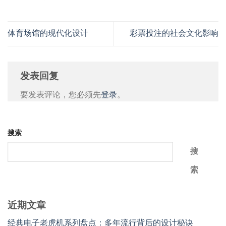
体育场馆的现代化设计
彩票投注的社会文化影响
发表回复
要发表评论，您必须先
登录
。
搜索
搜
索
近期文章
经典电子老虎机系列盘点：多年流行背后的设计秘诀