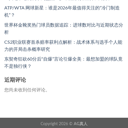
ATP/WTA 网球新星：谁是2026年最值得关注的“冷门制造
机”？
世界杯金靴奖热门球员数据追踪：进球数对比与近期状态分
析
CS2职业联赛首杀赔率获利点解析：战术体系与选手个人能
力的开局击杀概率研究
东契奇狂砍60分后“自爆”言论引爆全美：最想加盟的球队竟
不是独行侠？
近期评论
您尚未收到任何评论。
Copyright 2026 ©
AG真人