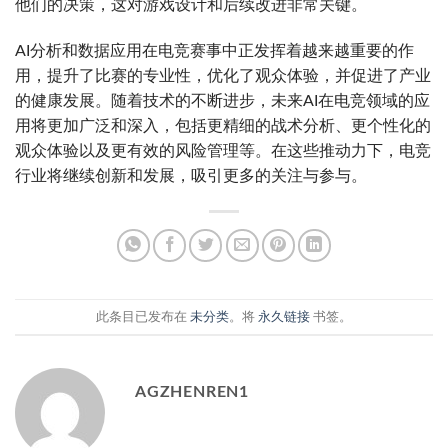
他们的决策，这对游戏设计和后续改进非常关键。
AI分析和数据应用在电竞赛事中正发挥着越来越重要的作
用，提升了比赛的专业性，优化了观众体验，并促进了产业
的健康发展。随着技术的不断进步，未来AI在电竞领域的应
用将更加广泛和深入，包括更精细的战术分析、更个性化的
观众体验以及更有效的风险管理等。在这些推动力下，电竞
行业将继续创新和发展，吸引更多的关注与参与。
此条目已发布在
未分类
。将
永久链接
书签。
AGZHENREN1