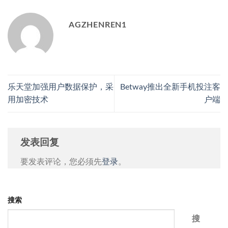
AGZHENREN1
乐天堂加强用户数据保护，采
Betway推出全新手机投注客
用加密技术
户端
发表回复
要发表评论，您必须先
登录
。
搜索
搜