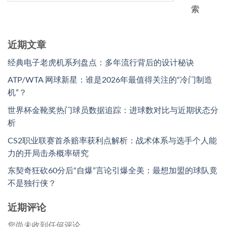
索
近期文章
经典电子老虎机系列盘点：多年流行背后的设计秘诀
ATP/WTA 网球新星：谁是2026年最值得关注的“冷门制造
机”？
世界杯金靴奖热门球员数据追踪：进球数对比与近期状态分
析
CS2职业联赛首杀赔率获利点解析：战术体系与选手个人能
力的开局击杀概率研究
东契奇狂砍60分后“自爆”言论引爆全美：最想加盟的球队竟
不是独行侠？
近期评论
您尚未收到任何评论。