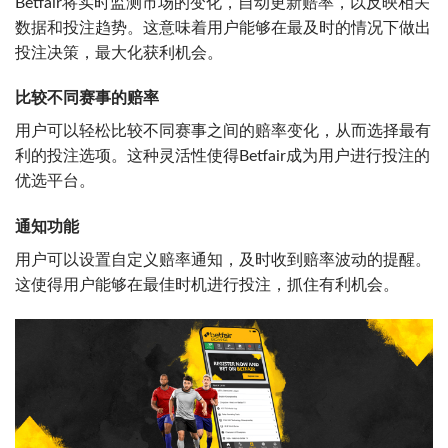
Betfair将实时监测市场的变化，自动更新赔率，以反映相关
数据和投注趋势。这意味着用户能够在最及时的情况下做出
投注决策，最大化获利机会。
比较不同赛事的赔率
用户可以轻松比较不同赛事之间的赔率变化，从而选择最有
利的投注选项。这种灵活性使得Betfair成为用户进行投注的
优选平台。
通知功能
用户可以设置自定义赔率通知，及时收到赔率波动的提醒。
这使得用户能够在最佳时机进行投注，抓住有利机会。